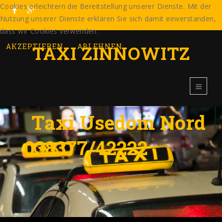
Cookies erleichtern die Bereitstellung unserer Dienste. Mit der
Nutzung unserer Dienste erklären Sie sich damit einverstanden,
dass wir Cookies verwenden.
AKZEPTIEREN
TAXI ZINNOWITZ
ABLEHNEN
T
a
x
i
U
s
e
d
o
m
N
o
r
d
0
3
8
3
7
7
/
4
2
2
2
2