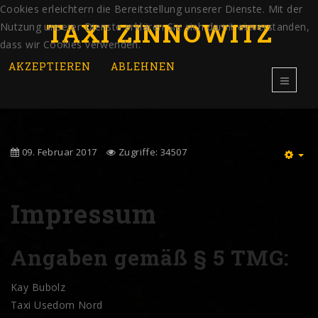
Cookies erleichtern die Bereitstellung unserer Dienste. Mit der
TAXI ZINNOWITZ
Nutzung unserer Dienste erklären Sie sich damit einverstanden,
dass wir Cookies verwenden.
AKZEPTIEREN
ABLEHNEN
09. Februar 2017
Zugriffe: 34507
EM
Impressum
Angaben gemäß § 5 TMG:
Kay Bubolz
Taxi Usedom Nord